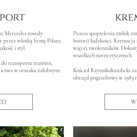
port
kre
i Mercedes zostały
Proces spopielenia zwłok zm
przez włoską firmę Pilato,
historii ludzkości. Kremacj
kość i styl.
więcej zwolenników. Dokon
wszelkich norm etycznych.
 do transportu trumien,
nictwa w orszaku żałobnym.
Kościoł Rzymskokatolicki za
obrzęd pogrzebowy w 1983 r
EJ
W