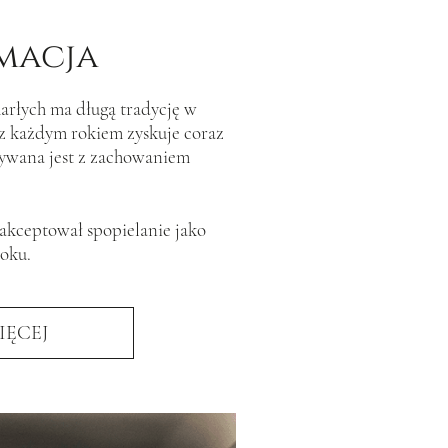
macja
arłych ma długą tradycję w
a z każdym rokiem zyskuje coraz
ywana jest z zachowaniem
akceptował spopielanie jako
oku.
IĘCEJ