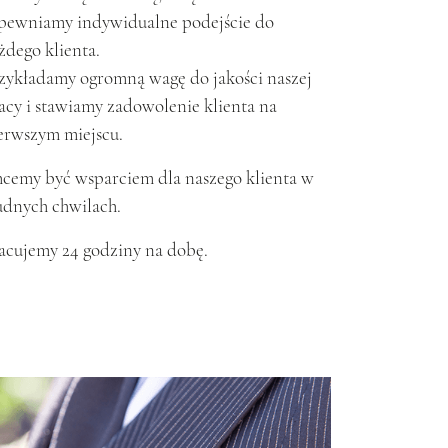
pewniamy indywidualne podejście do
żdego klienta.
zykładamy ogromną wagę do jakości naszej
acy i stawiamy zadowolenie klienta na
erwszym miejscu.
cemy być wsparciem dla naszego klienta w
udnych chwilach.
acujemy 24 godziny na dobę.