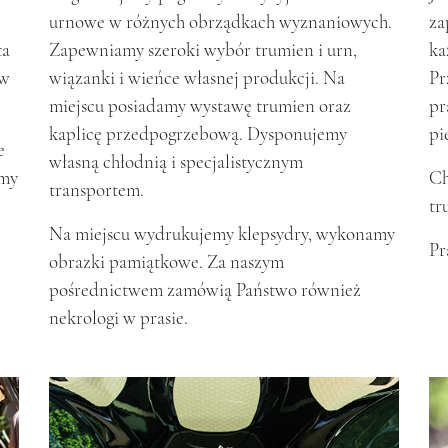
urnowe w różnych obrządkach wyznaniowych.
za
ta
Zapewniamy szeroki wybór trumien i urn,
ka
ów
wiązanki i wieńce własnej produkcji. Na
Pr
miejscu posiadamy wystawę trumien oraz
pr
kaplicę przedpogrzebową. Dysponujemy
pi
e
własną chłodnią i specjalistycznym
emy
Ch
transportem.
tr
Na miejscu wydrukujemy klepsydry, wykonamy
Pr
obrazki pamiątkowe. Za naszym
pośrednictwem zamówią Państwo również
nekrologi w prasie.