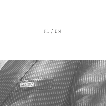
PL
/
EN